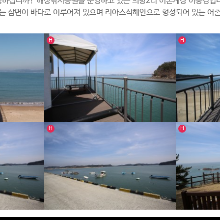
하십니까? 해상낚시공원을 운영하고 있는 의항2리 어촌계장 이충경입
는 삼면이 바다로 이루어져 있으며 리아스식해안으로 형성되어 있는 어
인기글
인기글
H
H
포토갤러리
인기글
인기글
H
H
공원
의항리 해상낚시 공원
의