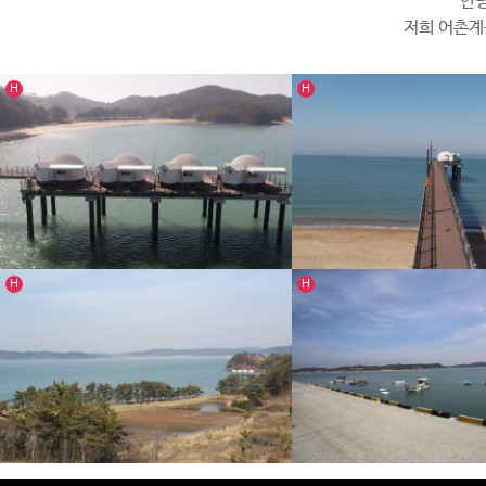
안녕
저희 어촌계
인기글
인기글
H
H
인기글
인기글
H
H
의항리 해상낚시 공원
의항리 해상낚시 