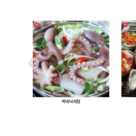
인기글
인기글
H
H
박속낙지탕