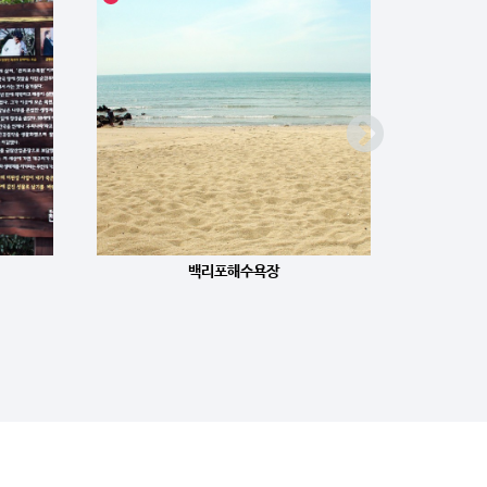
백리포해수욕장
천