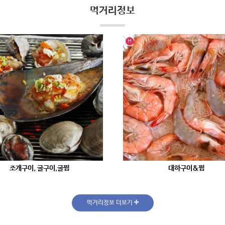
먹거리정보
인기글
H
조개구이, 굴구이,굴찜
대하구이&찜
먹거리정보 더보기