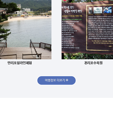
만리포짚라인체험
천리포수목원
여행정보 더보기