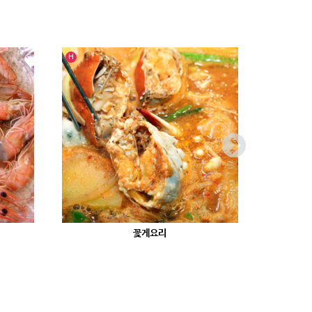
인기글
인기글
H
H
꽃게요리