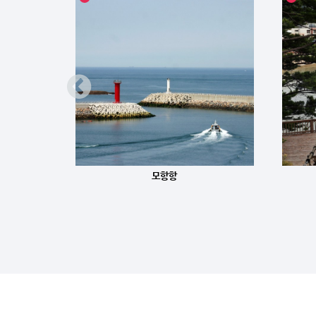
리)
모항항